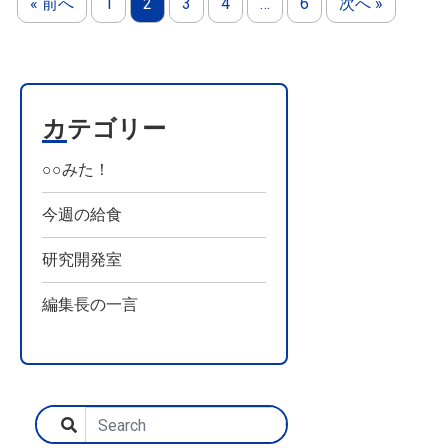
« 前へ
1
2
3
4
…
6
次へ »
カテゴリー
○○みた！
今週の給食
研究開発室
編集長の一言