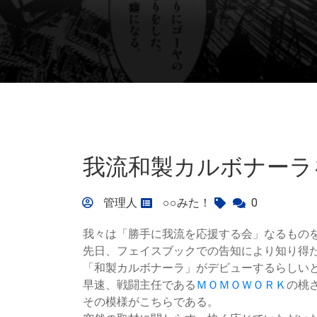
我流和製カルボナーラ
管理人
○○みた！
0
我々は「勝手に我流を応援する会」なるもの
先日、フェイスブックでの告知により知り得
「和製カルボナーラ」がデビューするらしい
早速、戦闘主任である
ＭＯＭＯＷＯＲＫ
の桃
その模様がこちらである。